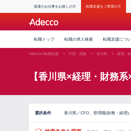
派遣のお仕事をお探しの方
転職支援をご希望の方
転職トップ
転職の求人検索
転職支援につ
Adeccoの転職支援
中国・四国
香川県
経理・
【香川県×経理・財務系
選択条件
香川県／CFO、管理職(財務・経理