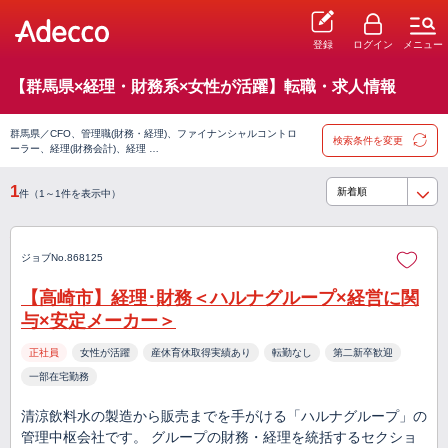
登録
ログイン
メニュー
【群馬県×経理・財務系×女性が活躍】転職・求人情報
群馬県／CFO、管理職(財務・経理)、ファイナンシャルコントロ
検索条件を変更
ーラー、経理(財務会計)、経理 …
1
件（1～1件を表示中）
ジョブNo.868125
【高崎市】経理･財務＜ハルナグループ×経営に関
与×安定メーカー＞
正社員
女性が活躍
産休育休取得実績あり
転勤なし
第二新卒歓迎
一部在宅勤務
清涼飲料水の製造から販売までを手がける「ハルナグループ」の
管理中枢会社です。 グループの財務・経理を統括するセクショ