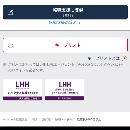
転職支援に登録
（無料）
転職支援の流れ
キープリスト
キープリストとは
※
ご利用にあたってはLHH転職エージェント（Adecco Group）のMyPageへ
のログインが必要です。
Adeccoの転職支援
関西
滋賀県
経理・財務系
従業員1000名以上