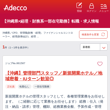
登録
ログイン
メニュー
【沖縄県×経理・財務系一部在宅勤務】転職・求人情報
沖縄県／CFO、管理職(財務・経理)、ファイナンシャルコントロ
検索条件を変更
ーラー、経理(財務会計)、経理 …
1
件（1～1件を表示中）
ジョブNo.861587
【沖縄】管理部門スタッフ／新規開業ホテル／地
域密着・IUターン歓迎◎
正社員
転勤なし
一部在宅勤務
新規開業ホテルの管理スタッフとして、各種管理業務をお任せし
ます。 （ご経験に応じて業務をお任せします） 総務：仕入（発
注・納品・請求）管理、棚卸、総務業務全般、予算作成・管理