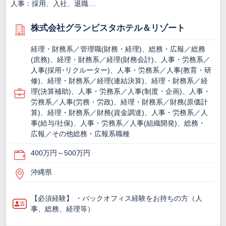
人事：採用、入社、退職…
株式会社グランビスタホテル＆リゾート
経理・財務系／管理職(財務・経理)、総務・広報／総務
(庶務)、経理・財務系／経理(財務会計)、人事・労務系／
人事(採用･リクルーター)、人事・労務系／人事(教育・研
修)、経理・財務系／経理(連結決算)、経理・財務系／経
理(決算補助)、人事・労務系／人事(制度・企画)、人事・
労務系／人事(労務・労政)、経理・財務系／財務(原価計
算)、経理・財務系／財務(資金調達)、人事・労務系／人
事(給与/社保)、人事・労務系／人事(組織開発)、総務・
広報／その他総務・広報系職種
400万円～500万円
沖縄県
【必須経験】 ・バックオフィス経験をお持ちの方（人
事、総務、経理等）