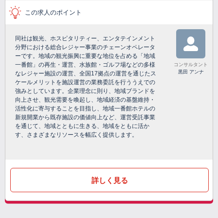
この求人のポイント
同社は観光、ホスピタリティー、エンタテインメント
分野における総合レジャー事業のチェーンオペレータ
ーです。地域の観光振興に重要な地位を占める「地域
一番館」の再生・運営、水族館・ゴルフ場などの多様
コンサルタント
黒田 アンナ
なレジャー施設の運営、全国17拠点の運営を通じたス
ケールメリットを施設運営の業務委託を行ううえでの
強みとしています。企業理念に則り、地域ブランドを
向上させ、観光需要を喚起し、地域経済の基盤維持・
活性化に寄与することを目指し、地域一番館ホテルの
新規開業から既存施設の価値向上など、運営受託事業
を通じて、地域とともに生きる、地域をともに活か
す、さまざまなリソースを幅広く提供します。
詳しく見る