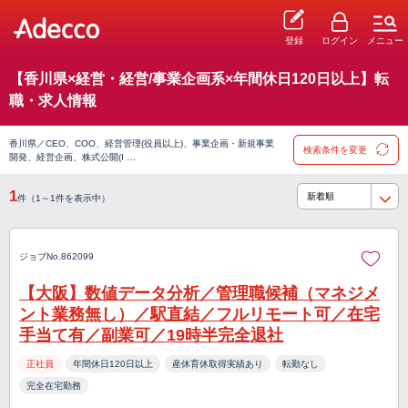
登録
ログイン
メニュー
【香川県×経営・経営/事業企画系×年間休日120日以上】転
職・求人情報
香川県／CEO、COO、経営管理(役員以上)、事業企画・新規事業
検索条件を変更
開発、経営企画、株式公開(I …
1
件（1～1件を表示中）
ジョブNo.862099
【大阪】数値データ分析／管理職候補（マネジメ
ント業務無し）／駅直結／フルリモート可／在宅
手当て有／副業可／19時半完全退社
正社員
年間休日120日以上
産休育休取得実績あり
転勤なし
完全在宅勤務