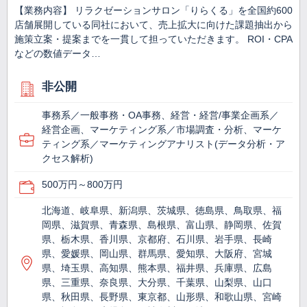
【業務内容】 リラクゼーションサロン「りらくる」を全国約600
店舗展開している同社において、売上拡大に向けた課題抽出から
施策立案・提案までを一貫して担っていただきます。 ROI・CPA
などの数値データ…
非公開
事務系／一般事務・OA事務、経営・経営/事業企画系／
経営企画、マーケティング系／市場調査・分析、マーケ
ティング系／マーケティングアナリスト(データ分析・ア
クセス解析)
500万円～800万円
北海道、岐阜県、新潟県、茨城県、徳島県、鳥取県、福
岡県、滋賀県、青森県、島根県、富山県、静岡県、佐賀
県、栃木県、香川県、京都府、石川県、岩手県、長崎
県、愛媛県、岡山県、群馬県、愛知県、大阪府、宮城
県、埼玉県、高知県、熊本県、福井県、兵庫県、広島
県、三重県、奈良県、大分県、千葉県、山梨県、山口
県、秋田県、長野県、東京都、山形県、和歌山県、宮崎