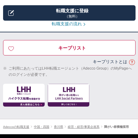
転職支援に登録
（無料）
転職支援の流れ
キープリスト
キープリストとは
※
ご利用にあたってはLHH転職エージェント（Adecco Group）のMyPageへ
のログインが必要です。
Adeccoの転職支援
中国・四国
香川県
経営・経営/事業企画系
障がい者積極採用