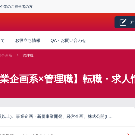
企業のご担当者の方
ア
いて
お役立ち情報
QA・お問い合わせ
業企画系
管理職
事業企画系×管理職】転職・求人
員以上)、事業企画・新規事業開発、経営企画、株式公開(I …