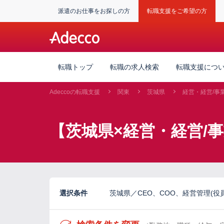
派遣のお仕事をお探しの方
転職支援をご希望の方
転職トップ
転職の求人検索
転職支援につ
Adeccoの転職支援
関東
茨城県
経営・経営/事
【茨城県×経営・経営/事
選択条件
茨城県／CEO、COO、経営管理(役