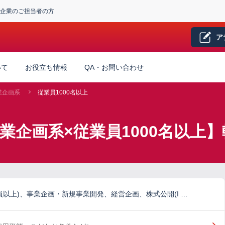
企業のご担当者の方
ア
いて
お役立ち情報
QA・お問い合わせ
業企画系
従業員1000名以上
業企画系×従業員1000名以上
員以上)、事業企画・新規事業開発、経営企画、株式公開(I …