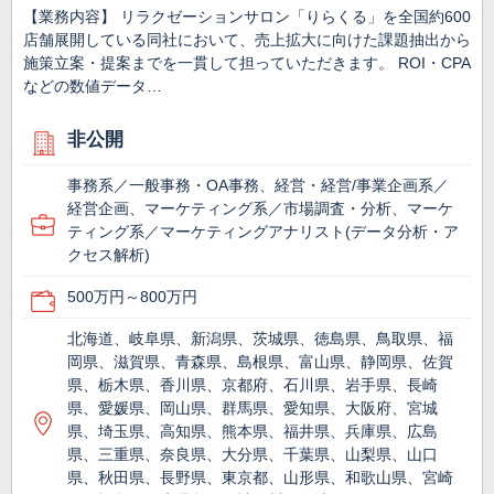
【業務内容】 リラクゼーションサロン「りらくる」を全国約600
店舗展開している同社において、売上拡大に向けた課題抽出から
施策立案・提案までを一貫して担っていただきます。 ROI・CPA
などの数値データ…
非公開
事務系／一般事務・OA事務、経営・経営/事業企画系／
経営企画、マーケティング系／市場調査・分析、マーケ
ティング系／マーケティングアナリスト(データ分析・ア
クセス解析)
500万円～800万円
北海道、岐阜県、新潟県、茨城県、徳島県、鳥取県、福
岡県、滋賀県、青森県、島根県、富山県、静岡県、佐賀
県、栃木県、香川県、京都府、石川県、岩手県、長崎
県、愛媛県、岡山県、群馬県、愛知県、大阪府、宮城
県、埼玉県、高知県、熊本県、福井県、兵庫県、広島
県、三重県、奈良県、大分県、千葉県、山梨県、山口
県、秋田県、長野県、東京都、山形県、和歌山県、宮崎