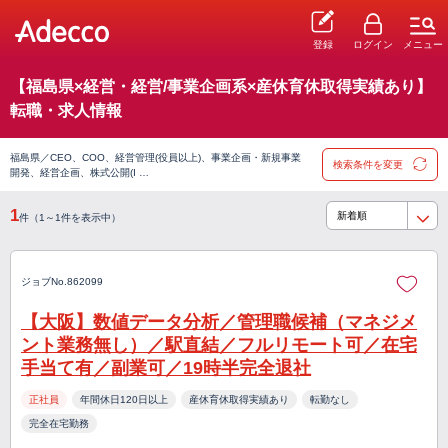
登録
ログイン
メニュー
【福島県×経営・経営/事業企画系×産休育休取得実績あり】
転職・求人情報
福島県／CEO、COO、経営管理(役員以上)、事業企画・新規事業
検索条件を変更
開発、経営企画、株式公開(I …
1
件（1～1件を表示中）
ジョブNo.862099
【大阪】数値データ分析／管理職候補（マネジメ
ント業務無し）／駅直結／フルリモート可／在宅
手当て有／副業可／19時半完全退社
正社員
年間休日120日以上
産休育休取得実績あり
転勤なし
完全在宅勤務