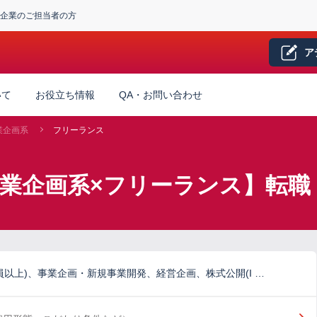
企業のご担当者の方
ア
いて
お役立ち情報
QA・お問い合わせ
業企画系
フリーランス
事業企画系×フリーランス】転職
員以上)、事業企画・新規事業開発、経営企画、株式公開(I …