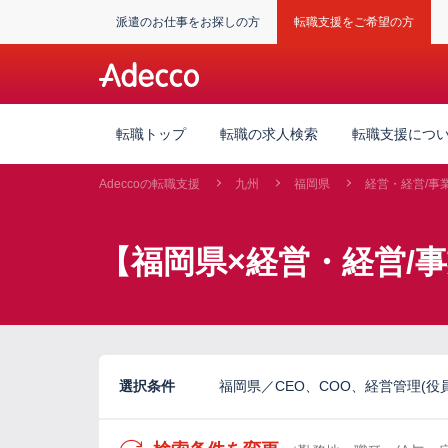
派遣のお仕事をお探しの方
転職支援をご希望の方
転職トップ
転職の求人検索
転職支援につ
Adeccoの転職支援
九州
福岡県
経営・経営/事
【福岡県×経営・経営/
選択条件
福岡県／CEO、COO、経営管理(役