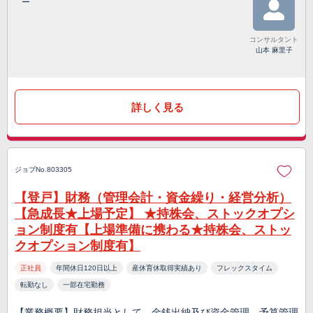
ー
コンサルタント
山本 麻里子
詳しく見る
ジョブNo.803305
【登戸】財務（管理会計・資金繰り・経営分析）
【急成長★上場予定】 ★持株会、ストックオプシ
ョン制度有【上場準備に携わる★持株会、ストッ
クオプション制度有】
正社員
年間休日120日以上
産休育休取得実績あり
フレックスタイム
転勤なし
一部在宅勤務
【業務概要】財務担当として、金銭出納及び資金管理、予算管理