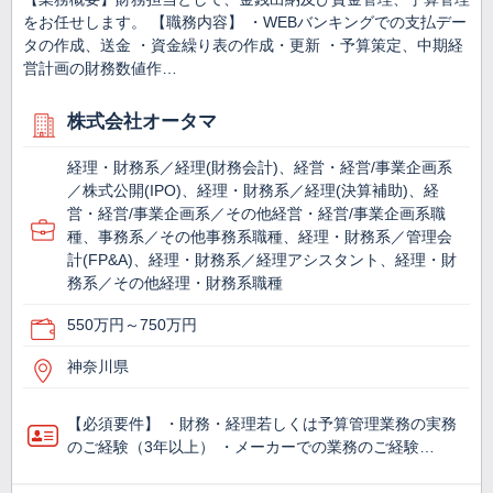
をお任せします。 【職務内容】 ・WEBバンキングでの支払デー
タの作成、送金 ・資金繰り表の作成・更新 ・予算策定、中期経
営計画の財務数値作…
株式会社オータマ
経理・財務系／経理(財務会計)、経営・経営/事業企画系
／株式公開(IPO)、経理・財務系／経理(決算補助)、経
営・経営/事業企画系／その他経営・経営/事業企画系職
種、事務系／その他事務系職種、経理・財務系／管理会
計(FP&A)、経理・財務系／経理アシスタント、経理・財
務系／その他経理・財務系職種
550万円～750万円
神奈川県
【必須要件】 ・財務・経理若しくは予算管理業務の実務
のご経験（3年以上） ・メーカーでの業務のご経験…