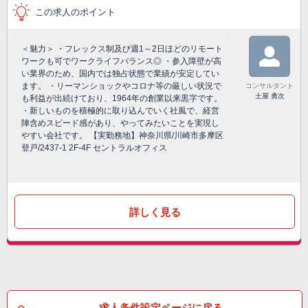
この求人のポイント
＜魅力＞ ・フレックス制及び週1～2日ほどのリモート
ワークも可でワークライフバランス◎ ・参入障壁が高
い業界のため、国内では独占状態で業績が安定してい
ます。 ・リーマンショックやコロナ等の厳しい状況で
コンサルタント
土屋 勇次
も利益が出続けており、1964年の創業以来黒字です。
・新しいものを積極的に取り込んでいく社風で、経営
陣含めスピード感があり、やってみたいことを実現し
やすい会社です。 【実勤務地】神奈川県/川崎市多摩区
登戸/2437-1 2F-4F セントラルオフィス
詳しく見る
求人条件設定ページに戻る