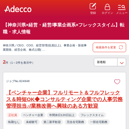
登録
ログイン
メニュー
【神奈川県×経営・経営/事業企画系×フレックスタイム】転
職・求人情報
神奈川県／CEO、COO、経営管理(役員以上)、事業企画・新規事
検索条件を変更
業開発、経営企画、株式公開( …
2
件（1～2件を表示中）
ジョブNo.824948
【ベンチャー企業】フルリモート＆フルフレック
ス＆時短OK◆コンサルティング企業での人事労務
管理担当♪/業務改善へ興味のある方歓迎
正社員
ベンチャー企業
年間休日120日以上
フレックスタイム
転勤なし
未経験可
第二新卒歓迎
完全在宅勤務
一部在宅勤務