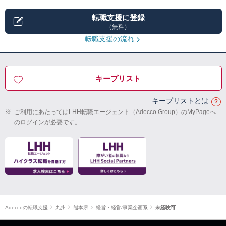
転職支援に登録
（無料）
転職支援の流れ
キープリスト
キープリストとは
※
ご利用にあたってはLHH転職エージェント（Adecco Group）のMyPageへ
のログインが必要です。
Adeccoの転職支援
九州
熊本県
経営・経営/事業企画系
未経験可