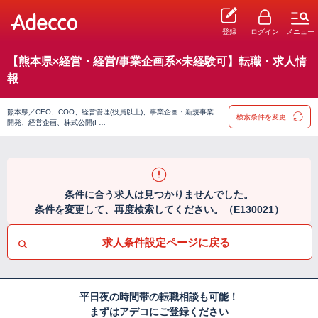
登録
ログイン
メニュー
【熊本県×経営・経営/事業企画系×未経験可】転職・求人情
報
熊本県／CEO、COO、経営管理(役員以上)、事業企画・新規事業
検索条件を変更
開発、経営企画、株式公開(I …
条件に合う求人は見つかりませんでした。
条件を変更して、再度検索してください。（E130021）
求人条件設定ページに戻る
平日夜の時間帯の転職相談も可能！
まずはアデコにご登録ください