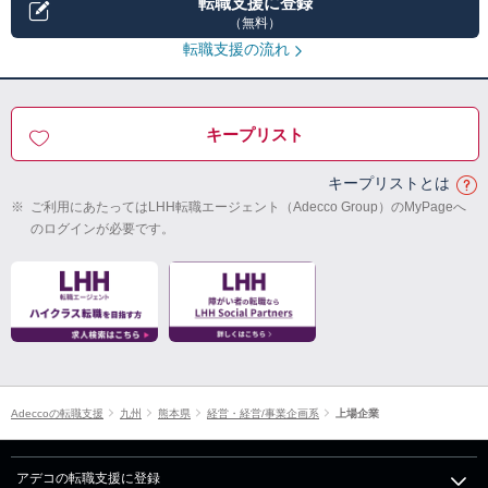
転職支援に登録
（無料）
転職支援の流れ
キープリスト
キープリストとは
※
ご利用にあたってはLHH転職エージェント（Adecco Group）のMyPageへ
のログインが必要です。
Adeccoの転職支援
九州
熊本県
経営・経営/事業企画系
上場企業
アデコの転職支援に登録