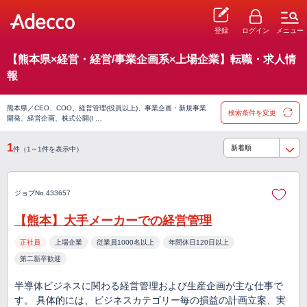
登録
ログイン
メニュー
【熊本県×経営・経営/事業企画系×上場企業】転職・求人情
報
熊本県／CEO、COO、経営管理(役員以上)、事業企画・新規事業
検索条件を変更
開発、経営企画、株式公開(I …
1
件（1～1件を表示中）
ジョブNo.433657
【熊本】大手メーカーでの経営管理
正社員
上場企業
従業員1000名以上
年間休日120日以上
第二新卒歓迎
半導体ビジネスに関わる経営管理および生産企画が主な仕事で
す。 具体的には、ビジネスカテゴリー毎の損益の計画立案、実