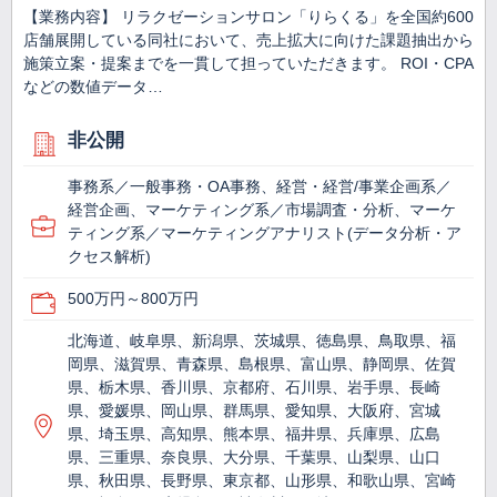
【業務内容】 リラクゼーションサロン「りらくる」を全国約600
店舗展開している同社において、売上拡大に向けた課題抽出から
施策立案・提案までを一貫して担っていただきます。 ROI・CPA
などの数値データ…
非公開
事務系／一般事務・OA事務、経営・経営/事業企画系／
経営企画、マーケティング系／市場調査・分析、マーケ
ティング系／マーケティングアナリスト(データ分析・ア
クセス解析)
500万円～800万円
北海道、岐阜県、新潟県、茨城県、徳島県、鳥取県、福
岡県、滋賀県、青森県、島根県、富山県、静岡県、佐賀
県、栃木県、香川県、京都府、石川県、岩手県、長崎
県、愛媛県、岡山県、群馬県、愛知県、大阪府、宮城
県、埼玉県、高知県、熊本県、福井県、兵庫県、広島
県、三重県、奈良県、大分県、千葉県、山梨県、山口
県、秋田県、長野県、東京都、山形県、和歌山県、宮崎