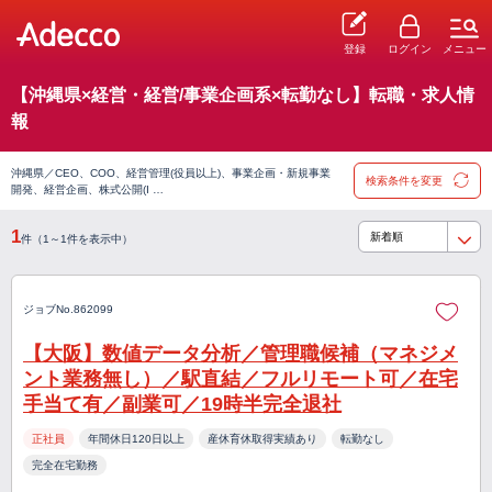
登録
ログイン
メニュー
【沖縄県×経営・経営/事業企画系×転勤なし】転職・求人情
報
沖縄県／CEO、COO、経営管理(役員以上)、事業企画・新規事業
検索条件を変更
開発、経営企画、株式公開(I …
1
件（1～1件を表示中）
ジョブNo.862099
【大阪】数値データ分析／管理職候補（マネジメ
ント業務無し）／駅直結／フルリモート可／在宅
手当て有／副業可／19時半完全退社
正社員
年間休日120日以上
産休育休取得実績あり
転勤なし
完全在宅勤務