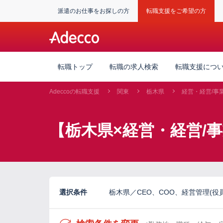
派遣のお仕事をお探しの方
転職支援をご希望の方
転職トップ
転職の求人検索
転職支援につ
Adeccoの転職支援
関東
栃木県
経営・経営/事
【栃木県×経営・経営/
選択条件
栃木県／CEO、COO、経営管理(役