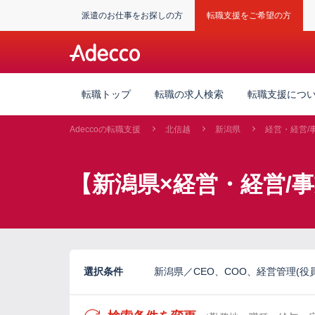
派遣のお仕事をお探しの方
転職支援をご希望の方
転職トップ
転職の求人検索
転職支援につ
Adeccoの転職支援
北信越
新潟県
経営・経営/
【新潟県×経営・経営/
選択条件
新潟県／CEO、COO、経営管理(役