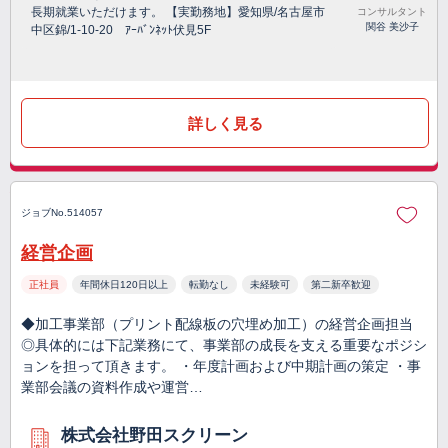
長期就業いただけます。 【実勤務地】愛知県/名古屋市
コンサルタント
関谷 美沙子
中区錦/1-10-20 ｱｰﾊﾞﾝﾈｯﾄ伏見5F
詳しく見る
ジョブNo.514057
経営企画
正社員
年間休日120日以上
転勤なし
未経験可
第二新卒歓迎
◆加工事業部（プリント配線板の穴埋め加工）の経営企画担当
◎具体的には下記業務にて、事業部の成長を支える重要なポジシ
ョンを担って頂きます。 ・年度計画および中期計画の策定 ・事
業部会議の資料作成や運営…
株式会社野田スクリーン