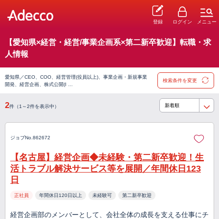
登録
ログイン
メニュー
【愛知県×経営・経営/事業企画系×第二新卒歓迎】転職・求
人情報
愛知県／CEO、COO、経営管理(役員以上)、事業企画・新規事業
検索条件を変更
開発、経営企画、株式公開(I …
2
件（1～2件を表示中）
ジョブNo.862672
【名古屋】経営企画◆未経験・第二新卒歓迎！生
活トラブル解決サービス等を展開／年間休日123
日
正社員
年間休日120日以上
未経験可
第二新卒歓迎
経営企画部のメンバーとして、会社全体の成長を支える仕事にチ