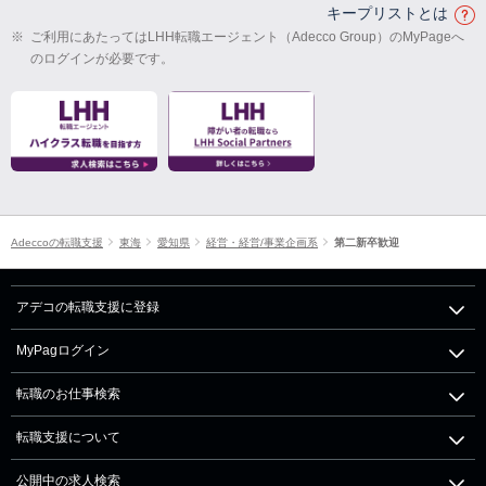
キープリストとは
※
ご利用にあたってはLHH転職エージェント（Adecco Group）のMyPageへ
のログインが必要です。
Adeccoの転職支援
東海
愛知県
経営・経営/事業企画系
第二新卒歓迎
アデコの転職支援に登録
MyPagログイン
転職のお仕事検索
転職支援について
公開中の求人検索