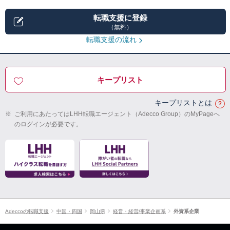
転職支援に登録
（無料）
転職支援の流れ
キープリスト
キープリストとは
※
ご利用にあたってはLHH転職エージェント（Adecco Group）のMyPageへ
のログインが必要です。
Adeccoの転職支援
中国・四国
岡山県
経営・経営/事業企画系
外資系企業