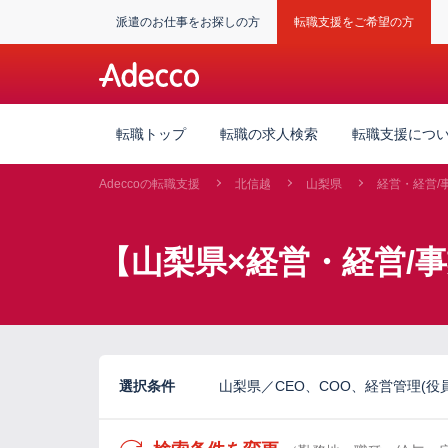
派遣のお仕事をお探しの方
転職支援をご希望の方
転職トップ
転職の求人検索
転職支援につ
Adeccoの転職支援
北信越
山梨県
経営・経営/
【山梨県×経営・経営/事
選択条件
山梨県／CEO、COO、経営管理(役