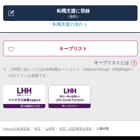
転職支援に登録
（無料）
転職支援の流れ
キープリスト
キープリストとは
※
ご利用にあたってはLHH転職エージェント（Adecco Group）のMyPageへ
のログインが必要です。
Adeccoの転職支援
東北
山形県
経営・経営/事業企画系
上場企業