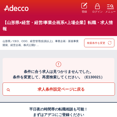
登録
ログイン
メニュー
【山形県×経営・経営/事業企画系×上場企業】転職・求人情
報
山形県／CEO、COO、経営管理(役員以上)、事業企画・新規事業
検索条件を変更
開発、経営企画、株式公開(I …
条件に合う求人は見つかりませんでした。
条件を変更して、再度検索してください。（E130021）
求人条件設定ページに戻る
平日夜の時間帯の転職相談も可能！
まずはアデコにご登録ください