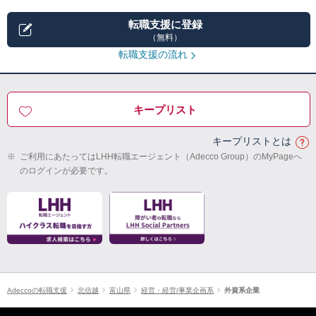
転職支援に登録
（無料）
転職支援の流れ
キープリスト
キープリストとは
※
ご利用にあたってはLHH転職エージェント（Adecco Group）のMyPageへ
のログインが必要です。
Adeccoの転職支援
北信越
富山県
経営・経営/事業企画系
外資系企業