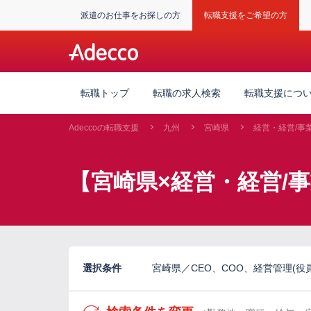
派遣のお仕事をお探しの方
転職支援をご希望の方
転職トップ
転職の求人検索
転職支援につ
Adeccoの転職支援
九州
宮崎県
経営・経営/事
【宮崎県×経営・経営/
選択条件
宮崎県／CEO、COO、経営管理(役