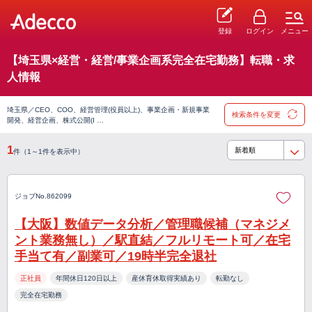
登録
ログイン
メニュー
【埼玉県×経営・経営/事業企画系完全在宅勤務】転職・求
人情報
埼玉県／CEO、COO、経営管理(役員以上)、事業企画・新規事業
検索条件を変更
開発、経営企画、株式公開(I …
1
件（1～1件を表示中）
ジョブNo.862099
【大阪】数値データ分析／管理職候補（マネジメ
ント業務無し）／駅直結／フルリモート可／在宅
手当て有／副業可／19時半完全退社
正社員
年間休日120日以上
産休育休取得実績あり
転勤なし
完全在宅勤務