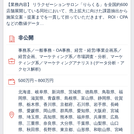
【業務内容】 リラクゼーションサロン「りらくる」を全国約600
店舗展開している同社において、売上拡大に向けた課題抽出から
施策立案・提案までを一貫して担っていただきます。 ROI・CPA
などの数値データ…
非公開
事務系／一般事務・OA事務、経営・経営/事業企画系／
経営企画、マーケティング系／市場調査・分析、マーケ
ティング系／マーケティングアナリスト(データ分析・ア
クセス解析)
500万円～800万円
北海道、岐阜県、新潟県、茨城県、徳島県、鳥取県、福
岡県、滋賀県、青森県、島根県、富山県、静岡県、佐賀
県、栃木県、香川県、京都府、石川県、岩手県、長崎
県、愛媛県、岡山県、群馬県、愛知県、大阪府、宮城
県、埼玉県、高知県、熊本県、福井県、兵庫県、広島
県、三重県、奈良県、大分県、千葉県、山梨県、山口
県、秋田県、長野県、東京都、山形県、和歌山県、宮崎