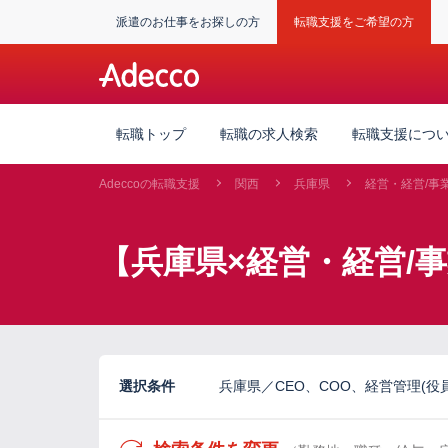
派遣のお仕事をお探しの方
転職支援をご希望の方
転職トップ
転職の求人検索
転職支援につ
Adeccoの転職支援
関西
兵庫県
経営・経営/事
【兵庫県×経営・経営/
選択条件
兵庫県／CEO、COO、経営管理(役