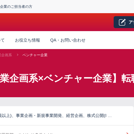
企業のご担当者の方
ア
いて
お役立ち情報
QA・お問い合わせ
業企画系
ベンチャー企業
事業企画系×ベンチャー企業】転
員以上)、事業企画・新規事業開発、経営企画、株式公開(I …