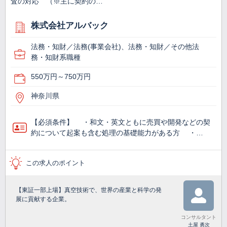
査の対応 （※主に契約の…
株式会社アルバック
法務・知財／法務(事業会社)、法務・知財／その他法
務・知財系職種
550万円～750万円
神奈川県
【必須条件】 ・和文・英文ともに売買や開発などの契
約について起案も含む処理の基礎能力がある方 ・…
この求人のポイント
【東証一部上場】真空技術で、世界の産業と科学の発
展に貢献する企業。
コンサルタント
土屋 勇次