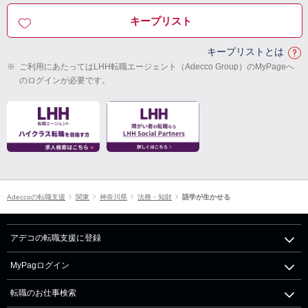
キープリスト
キープリストとは
※
ご利用にあたってはLHH転職エージェント（Adecco Group）のMyPageへ
のログインが必要です。
Adeccoの転職支援
関東
神奈川県
法務・知財
語学が生かせる
アデコの転職支援に登録
MyPagログイン
転職のお仕事検索