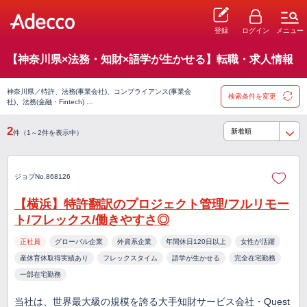
登録
ログイン
メニュー
【神奈川県×法務・知財×語学が生かせる】転職・求人情報
神奈川県／特許、法務(事業会社)、コンプライアンス(事業会
検索条件を変更
社)、法務(金融・Fintech) …
2
件（1～2件を表示中）
ジョブNo.868126
【横浜】特許翻訳のプロジェクト管理/フルリモー
ト/フレックス/働きやすさ◎
正社員
グローバル企業
外資系企業
年間休日120日以上
女性が活躍
産休育休取得実績あり
フレックスタイム
語学が生かせる
完全在宅勤務
一部在宅勤務
当社は、世界最大級の規模を誇る大手知財サービス会社・Quest