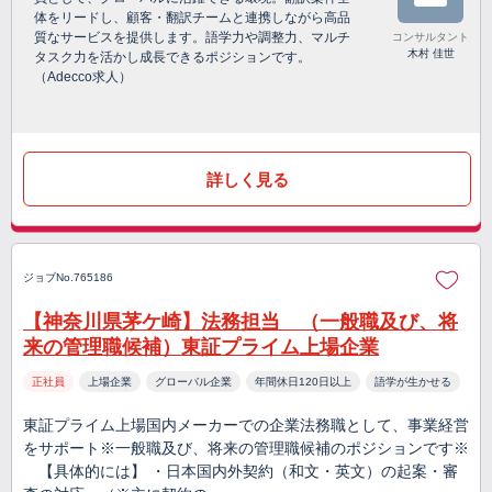
体をリードし、顧客・翻訳チームと連携しながら高品
質なサービスを提供します。語学力や調整力、マルチ
コンサルタント
木村 佳世
タスク力を活かし成長できるポジションです。
（Adecco求人）
詳しく見る
ジョブNo.765186
【神奈川県茅ケ崎】法務担当 （一般職及び、将
来の管理職候補）東証プライム上場企業
正社員
上場企業
グローバル企業
年間休日120日以上
語学が生かせる
東証プライム上場国内メーカーでの企業法務職として、事業経営
をサポート※一般職及び、将来の管理職候補のポジションです※
【具体的には】 ・日本国内外契約（和文・英文）の起案・審