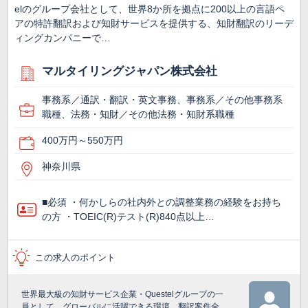
elのグループ会社として、世界8か所を拠点に200以上の言語ペ
アの特許翻訳および知財サービスを提供する、知財翻訳のリーデ
ィングカンパニーで…
マルタイリングジャパン株式会社
事務系／通訳・翻訳・英文事務、事務系／その他事務系
職種、法務・知財／その他法務・知財系職種
400万円～550万円
神奈川県
■必須 ・何かしらの社内外との調整業務の経験をお持ち
の方 ・TOEIC(R)テスト(R)840点以上…
この求人のポイント
世界最大級の知財サービス企業・Questelグループの一
員として、グローバルに活躍できる環境。翻訳案件全