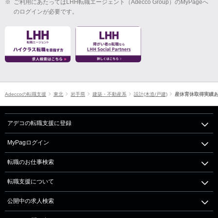
※
ご利用にあたってはLHH転職エージェント（Adecco Group）のMyPageへ
のログインが必要です。
Adeccoの転職支援
東北
岩手県
建築・不動産系
設計(木造/戸建)
産休育休取得実績
アデコの転職支援に登録
MyPagログイン
転職のお仕事検索
転職支援について
公開中の求人検索