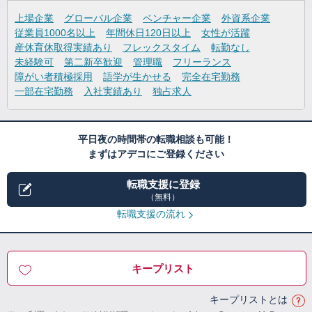
上場企業
グローバル企業
ベンチャー企業
外資系企業
従業員1000名以上
年間休日120日以上
女性が活躍
産休育休取得実績あり
フレックスタイム
転勤なし
未経験可
第二新卒歓迎
管理職
フリーランス
障がい者積極採用
語学が生かせる
完全在宅勤務
一部在宅勤務
入社実績あり
独占求人
平日夜の時間帯の転職相談も可能！
まずはアデコにご登録ください
転職支援に登録
（無料）
転職支援の流れ
キープリスト
キープリストとは