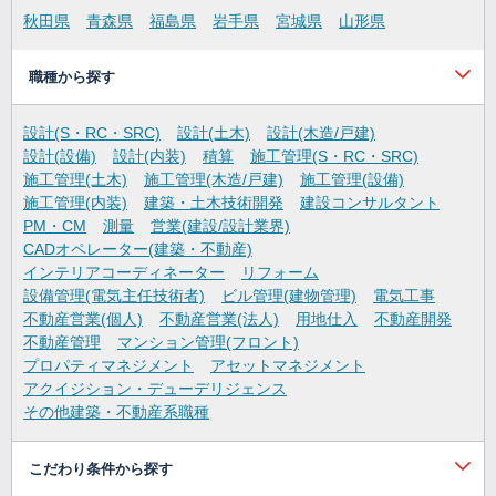
秋田県
青森県
福島県
岩手県
宮城県
山形県
職種から探す
設計(S・RC・SRC)
設計(土木)
設計(木造/戸建)
設計(設備)
設計(内装)
積算
施工管理(S・RC・SRC)
施工管理(土木)
施工管理(木造/戸建)
施工管理(設備)
施工管理(内装)
建築・土木技術開発
建設コンサルタント
PM・CM
測量
営業(建設/設計業界)
CADオペレーター(建築・不動産)
インテリアコーディネーター
リフォーム
設備管理(電気主任技術者)
ビル管理(建物管理)
電気工事
不動産営業(個人)
不動産営業(法人)
用地仕入
不動産開発
不動産管理
マンション管理(フロント)
プロパティマネジメント
アセットマネジメント
アクイジション・デューデリジェンス
その他建築・不動産系職種
こだわり条件から探す