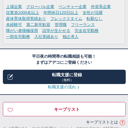
上場企業
グローバル企業
ベンチャー企業
外資系企業
従業員1000名以上
年間休日120日以上
女性が活躍
産休育休取得実績あり
フレックスタイム
転勤なし
未経験可
第二新卒歓迎
管理職
フリーランス
障がい者積極採用
語学が生かせる
完全在宅勤務
一部在宅勤務
入社実績あり
独占求人
平日夜の時間帯の転職相談も可能！
まずはアデコにご登録ください
転職支援に登録
（無料）
転職支援の流れ
キープリスト
キープリストとは