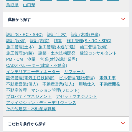
鳥取県
山口県
職種から探す
設計(S・RC・SRC)
設計(土木)
設計(木造/戸建)
設計(設備)
設計(内装)
積算
施工管理(S・RC・SRC)
施工管理(土木)
施工管理(木造/戸建)
施工管理(設備)
施工管理(内装)
建築・土木技術開発
建設コンサルタント
PM・CM
測量
営業(建設/設計業界)
CADオペレーター(建築・不動産)
インテリアコーディネーター
リフォーム
設備管理(電気主任技術者)
ビル管理(建物管理)
電気工事
不動産営業(個人)
不動産営業(法人)
用地仕入
不動産開発
不動産管理
マンション管理(フロント)
プロパティマネジメント
アセットマネジメント
アクイジション・デューデリジェンス
その他建築・不動産系職種
こだわり条件から探す