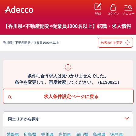
登録
ログイン
メニュー
【香川県×不動産開発×従業員1000名以上】転職・求人情報
香川県／不動産開発／従業員1000名以上
検索条件を変更
条件に合う求人は見つかりませんでした。
条件を変更して、再度検索してください。（E130021）
求人条件設定ページに戻る
同エリアから探す
愛媛県
広島県
香川県
高知県
岡山県
島根県
徳島県