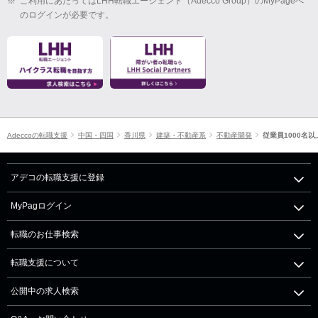
※
ご利用にあたってはLHH転職エージェント（Adecco Group）のMyPageへ
のログインが必要です。
Adeccoの転職支援
中国・四国
香川県
建築・不動産系
不動産開発
従業員1000名以
アデコの転職支援に登録
MyPagログイン
転職のお仕事検索
転職支援について
公開中の求人検索