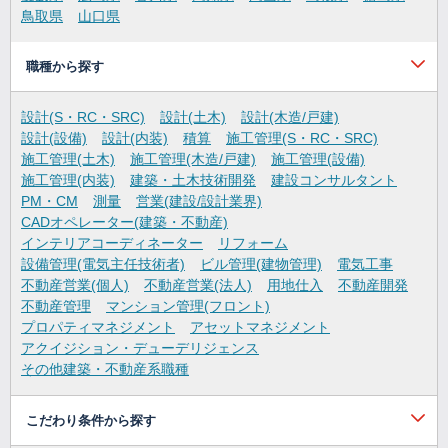
鳥取県
山口県
職種から探す
設計(S・RC・SRC)
設計(土木)
設計(木造/戸建)
設計(設備)
設計(内装)
積算
施工管理(S・RC・SRC)
施工管理(土木)
施工管理(木造/戸建)
施工管理(設備)
施工管理(内装)
建築・土木技術開発
建設コンサルタント
PM・CM
測量
営業(建設/設計業界)
CADオペレーター(建築・不動産)
インテリアコーディネーター
リフォーム
設備管理(電気主任技術者)
ビル管理(建物管理)
電気工事
不動産営業(個人)
不動産営業(法人)
用地仕入
不動産開発
不動産管理
マンション管理(フロント)
プロパティマネジメント
アセットマネジメント
アクイジション・デューデリジェンス
その他建築・不動産系職種
こだわり条件から探す