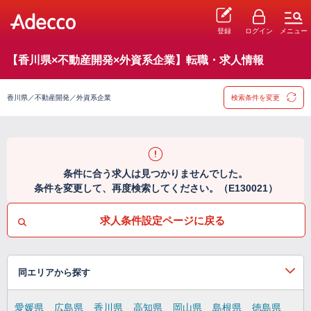
登録
ログイン
メニュー
【香川県×不動産開発×外資系企業】転職・求人情報
香川県／不動産開発／外資系企業
検索条件を変更
条件に合う求人は見つかりませんでした。
条件を変更して、再度検索してください。（E130021）
求人条件設定ページに戻る
同エリアから探す
愛媛県
広島県
香川県
高知県
岡山県
島根県
徳島県