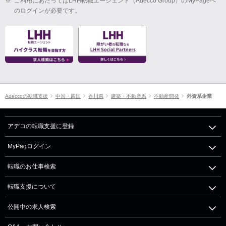
※
ご利用にあたってはLHH転職エージェント（Adecco Group）のMyPageへ
のログインが必要です。
Adeccoの転職支援
中国・四国
香川県
建築・不動産系
不動産開発
外資系企業
アデコの転職支援に登録
MyPagログイン
転職のお仕事検索
転職支援について
公開中の求人検索