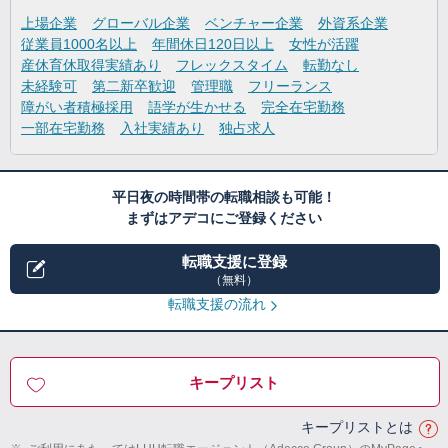
上場企業
グローバル企業
ベンチャー企業
外資系企業
従業員1000名以上
年間休日120日以上
女性が活躍
産休育休取得実績あり
フレックスタイム
転勤なし
未経験可
第二新卒歓迎
管理職
フリーランス
障がい者積極採用
語学が生かせる
完全在宅勤務
一部在宅勤務
入社実績あり
独占求人
平日夜の時間帯の転職相談も可能！
まずはアデコにご登録ください
転職支援に登録
（無料）
転職支援の流れ
キープリスト
キープリストとは