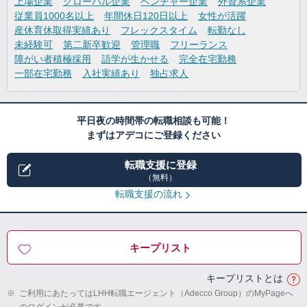
上場企業
グローバル企業
ベンチャー企業
外資系企業
従業員1000名以上
年間休日120日以上
女性が活躍
産休育休取得実績あり
フレックスタイム
転勤なし
未経験可
第二新卒歓迎
管理職
フリーランス
障がい者積極採用
語学が生かせる
完全在宅勤務
一部在宅勤務
入社実績あり
独占求人
平日夜の時間帯の転職相談も可能！
まずはアデコにご登録ください
転職支援に登録
（無料）
転職支援の流れ
キープリスト
キープリストとは
※
ご利用にあたってはLHH転職エージェント（Adecco Group）のMyPageへ
のログインが必要です。