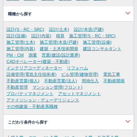
職種から探す
設計(S・RC・SRC)
設計(土木)
設計(木造/戸建)
設計(設備)
設計(内装)
積算
施工管理(S・RC・SRC)
施工管理(土木)
施工管理(木造/戸建)
施工管理(設備)
施工管理(内装)
建築・土木技術開発
建設コンサルタント
PM・CM
測量
営業(建設/設計業界)
CADオペレーター(建築・不動産)
インテリアコーディネーター
リフォーム
設備管理(電気主任技術者)
ビル管理(建物管理)
電気工事
不動産営業(個人)
不動産営業(法人)
用地仕入
不動産開発
不動産管理
マンション管理(フロント)
プロパティマネジメント
アセットマネジメント
アクイジション・デューデリジェンス
その他建築・不動産系職種
こだわり条件から探す