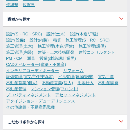
沖縄県
佐賀県
職種から探す
設計(S・RC・SRC)
設計(土木)
設計(木造/戸建)
設計(設備)
設計(内装)
積算
施工管理(S・RC・SRC)
施工管理(土木)
施工管理(木造/戸建)
施工管理(設備)
施工管理(内装)
建築・土木技術開発
建設コンサルタント
PM・CM
測量
営業(建設/設計業界)
CADオペレーター(建築・不動産)
インテリアコーディネーター
リフォーム
設備管理(電気主任技術者)
ビル管理(建物管理)
電気工事
不動産営業(個人)
不動産営業(法人)
用地仕入
不動産開発
不動産管理
マンション管理(フロント)
プロパティマネジメント
アセットマネジメント
アクイジション・デューデリジェンス
その他建築・不動産系職種
こだわり条件から探す