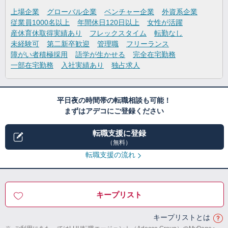
上場企業
グローバル企業
ベンチャー企業
外資系企業
従業員1000名以上
年間休日120日以上
女性が活躍
産休育休取得実績あり
フレックスタイム
転勤なし
未経験可
第二新卒歓迎
管理職
フリーランス
障がい者積極採用
語学が生かせる
完全在宅勤務
一部在宅勤務
入社実績あり
独占求人
平日夜の時間帯の転職相談も可能！
まずはアデコにご登録ください
転職支援に登録
（無料）
転職支援の流れ
キープリスト
キープリストとは