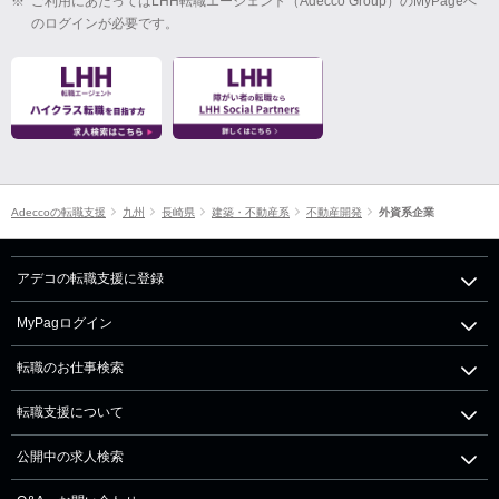
※
ご利用にあたってはLHH転職エージェント（Adecco Group）のMyPageへ
のログインが必要です。
Adeccoの転職支援
九州
長崎県
建築・不動産系
不動産開発
外資系企業
アデコの転職支援に登録
MyPagログイン
転職のお仕事検索
転職支援について
公開中の求人検索