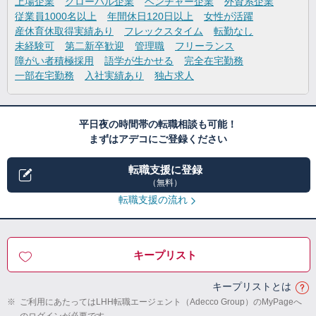
上場企業
グローバル企業
ベンチャー企業
外資系企業
従業員1000名以上
年間休日120日以上
女性が活躍
産休育休取得実績あり
フレックスタイム
転勤なし
未経験可
第二新卒歓迎
管理職
フリーランス
障がい者積極採用
語学が生かせる
完全在宅勤務
一部在宅勤務
入社実績あり
独占求人
平日夜の時間帯の転職相談も可能！
まずはアデコにご登録ください
転職支援に登録
（無料）
転職支援の流れ
キープリスト
キープリストとは
※
ご利用にあたってはLHH転職エージェント（Adecco Group）のMyPageへ
のログインが必要です。