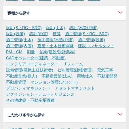
職種から探す
設計(S・RC・SRC)
設計(土木)
設計(木造/戸建)
設計(設備)
設計(内装)
積算
施工管理(S・RC・SRC)
施工管理(土木)
施工管理(木造/戸建)
施工管理(設備)
施工管理(内装)
建築・土木技術開発
建設コンサルタント
PM・CM
測量
営業(建設/設計業界)
CADオペレーター(建築・不動産)
インテリアコーディネーター
リフォーム
設備管理(電気主任技術者)
ビル管理(建物管理)
電気工事
不動産営業(個人)
不動産営業(法人)
用地仕入
不動産開発
不動産管理
マンション管理(フロント)
プロパティマネジメント
アセットマネジメント
アクイジション・デューデリジェンス
その他建築・不動産系職種
こだわり条件から探す