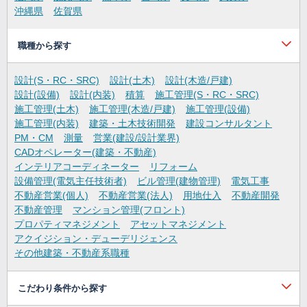
沖縄県
佐賀県
職種から探す
設計(S・RC・SRC)
設計(土木)
設計(木造/戸建)
設計(設備)
設計(内装)
積算
施工管理(S・RC・SRC)
施工管理(土木)
施工管理(木造/戸建)
施工管理(設備)
施工管理(内装)
建築・土木技術開発
建設コンサルタント
PM・CM
測量
営業(建設/設計業界)
CADオペレーター(建築・不動産)
インテリアコーディネーター
リフォーム
設備管理(電気主任技術者)
ビル管理(建物管理)
電気工事
不動産営業(個人)
不動産営業(法人)
用地仕入
不動産開発
不動産管理
マンション管理(フロント)
プロパティマネジメント
アセットマネジメント
アクイジション・デューデリジェンス
その他建築・不動産系職種
こだわり条件から探す