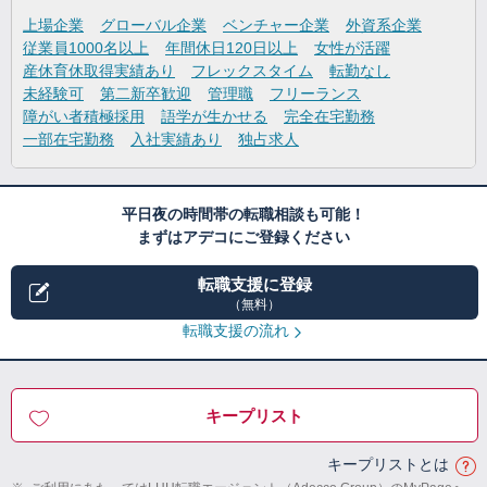
上場企業
グローバル企業
ベンチャー企業
外資系企業
従業員1000名以上
年間休日120日以上
女性が活躍
産休育休取得実績あり
フレックスタイム
転勤なし
未経験可
第二新卒歓迎
管理職
フリーランス
障がい者積極採用
語学が生かせる
完全在宅勤務
一部在宅勤務
入社実績あり
独占求人
平日夜の時間帯の転職相談も可能！
まずはアデコにご登録ください
転職支援に登録
（無料）
転職支援の流れ
キープリスト
キープリストとは