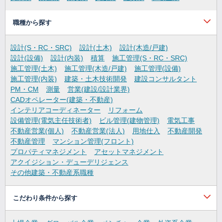
職種から探す
設計(S・RC・SRC)
設計(土木)
設計(木造/戸建)
設計(設備)
設計(内装)
積算
施工管理(S・RC・SRC)
施工管理(土木)
施工管理(木造/戸建)
施工管理(設備)
施工管理(内装)
建築・土木技術開発
建設コンサルタント
PM・CM
測量
営業(建設/設計業界)
CADオペレーター(建築・不動産)
インテリアコーディネーター
リフォーム
設備管理(電気主任技術者)
ビル管理(建物管理)
電気工事
不動産営業(個人)
不動産営業(法人)
用地仕入
不動産開発
不動産管理
マンション管理(フロント)
プロパティマネジメント
アセットマネジメント
アクイジション・デューデリジェンス
その他建築・不動産系職種
こだわり条件から探す