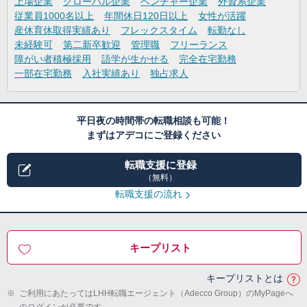
上場企業
グローバル企業
ベンチャー企業
外資系企業
従業員1000名以上
年間休日120日以上
女性が活躍
産休育休取得実績あり
フレックスタイム
転勤なし
未経験可
第二新卒歓迎
管理職
フリーランス
障がい者積極採用
語学が生かせる
完全在宅勤務
一部在宅勤務
入社実績あり
独占求人
平日夜の時間帯の転職相談も可能！
まずはアデコにご登録ください
転職支援に登録
（無料）
転職支援の流れ
キープリスト
キープリストとは
※
ご利用にあたってはLHH転職エージェント（Adecco Group）のMyPageへ
のログインが必要です。