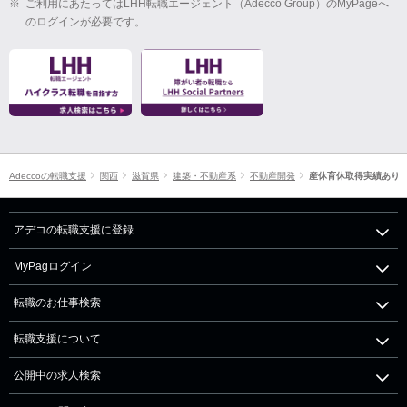
※
ご利用にあたってはLHH転職エージェント（Adecco Group）のMyPageへ
のログインが必要です。
Adeccoの転職支援
関西
滋賀県
建築・不動産系
不動産開発
産休育休取得実績あり
アデコの転職支援に登録
MyPagログイン
転職のお仕事検索
転職支援について
公開中の求人検索