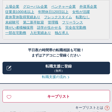
上場企業
グローバル企業
ベンチャー企業
外資系企業
従業員1000名以上
年間休日120日以上
女性が活躍
産休育休取得実績あり
フレックスタイム
転勤なし
未経験可
第二新卒歓迎
管理職
フリーランス
障がい者積極採用
語学が生かせる
完全在宅勤務
一部在宅勤務
入社実績あり
独占求人
平日夜の時間帯の転職相談も可能！
まずはアデコにご登録ください
転職支援に登録
（無料）
転職支援の流れ
キープリスト
キープリストとは