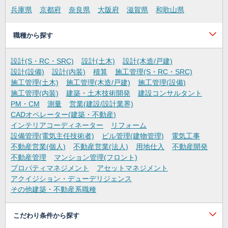
兵庫県
京都府
奈良県
大阪府
滋賀県
和歌山県
職種から探す
設計(S・RC・SRC)
設計(土木)
設計(木造/戸建)
設計(設備)
設計(内装)
積算
施工管理(S・RC・SRC)
施工管理(土木)
施工管理(木造/戸建)
施工管理(設備)
施工管理(内装)
建築・土木技術開発
建設コンサルタント
PM・CM
測量
営業(建設/設計業界)
CADオペレーター(建築・不動産)
インテリアコーディネーター
リフォーム
設備管理(電気主任技術者)
ビル管理(建物管理)
電気工事
不動産営業(個人)
不動産営業(法人)
用地仕入
不動産開発
不動産管理
マンション管理(フロント)
プロパティマネジメント
アセットマネジメント
アクイジション・デューデリジェンス
その他建築・不動産系職種
こだわり条件から探す