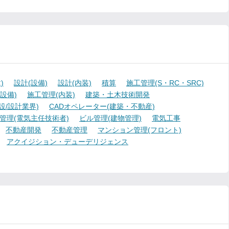
)
設計(設備)
設計(内装)
積算
施工管理(S・RC・SRC)
設備)
施工管理(内装)
建築・土木技術開発
設/設計業界)
CADオペレーター(建築・不動産)
管理(電気主任技術者)
ビル管理(建物管理)
電気工事
不動産開発
不動産管理
マンション管理(フロント)
アクイジション・デューデリジェンス