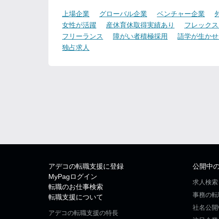
上場企業
グローバル企業
ベンチャー企業
女性が活躍
産休育休取得実績あり
フレックス
フリーランス
障がい者積極採用
語学が生かせ
独占求人
アデコの転職支援に登録
公開中
MyPagログイン
求人検索
転職のお仕事検索
事務の転
転職支援について
社名公開
アデコの転職支援の特長