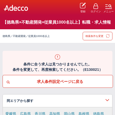
登録
ログイン
メニュー
【徳島県×不動産開発×従業員1000名以上】転職・求人情報
徳島県／不動産開発／従業員1000名以上
検索条件を変更
条件に合う求人は見つかりませんでした。
条件を変更して、再度検索してください。（E130021）
求人条件設定ページに戻る
同エリアから探す
愛媛県
広島県
香川県
高知県
岡山県
島根県
徳島県