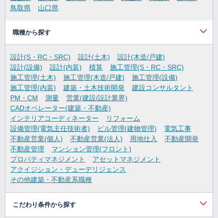
鳥取県
山口県
職種から探す
設計(S・RC・SRC)
設計(土木)
設計(木造/戸建)
設計(設備)
設計(内装)
積算
施工管理(S・RC・SRC)
施工管理(土木)
施工管理(木造/戸建)
施工管理(設備)
施工管理(内装)
建築・土木技術開発
建設コンサルタント
PM・CM
測量
営業(建設/設計業界)
CADオペレーター(建築・不動産)
インテリアコーディネーター
リフォーム
設備管理(電気主任技術者)
ビル管理(建物管理)
電気工事
不動産営業(個人)
不動産営業(法人)
用地仕入
不動産開発
不動産管理
マンション管理(フロント)
プロパティマネジメント
アセットマネジメント
アクイジション・デューデリジェンス
その他建築・不動産系職種
こだわり条件から探す