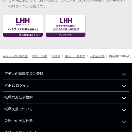
※
ご利用にあたってはLHH転職エージェント（Adecco Group）のMyPageへ
のログインが必要です。
Adeccoの転職支援
中国・四国
徳島県
建築・不動産系
不動産開発
従業員1000名以
アデコの転職支援に登録
MyPagログイン
転職のお仕事検索
転職支援について
公開中の求人検索