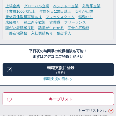
上場企業
グローバル企業
ベンチャー企業
外資系企業
従業員1000名以上
年間休日120日以上
女性が活躍
産休育休取得実績あり
フレックスタイム
転勤なし
未経験可
第二新卒歓迎
管理職
フリーランス
障がい者積極採用
語学が生かせる
完全在宅勤務
一部在宅勤務
入社実績あり
独占求人
平日夜の時間帯の転職相談も可能！
まずはアデコにご登録ください
転職支援に登録
（無料）
転職支援の流れ
キープリスト
キープリストとは