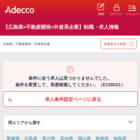
登録
ログイン
メニュー
【広島県×不動産開発×外資系企業】転職・求人情報
広島県／不動産開発／外資系企業
検索条件を変更
条件に合う求人は見つかりませんでした。
条件を変更して、再度検索してください。（E130021）
求人条件設定ページに戻る
同エリアから探す
愛媛県
広島県
香川県
高知県
岡山県
島根県
徳島県