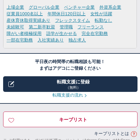
上場企業
グローバル企業
ベンチャー企業
外資系企業
従業員1000名以上
年間休日120日以上
女性が活躍
産休育休取得実績あり
フレックスタイム
転勤なし
未経験可
第二新卒歓迎
管理職
フリーランス
障がい者積極採用
語学が生かせる
完全在宅勤務
一部在宅勤務
入社実績あり
独占求人
平日夜の時間帯の転職相談も可能！
まずはアデコにご登録ください
転職支援に登録
（無料）
転職支援の流れ
キープリスト
キープリストとは