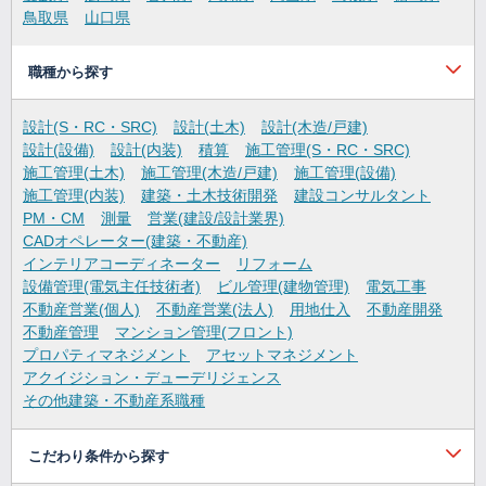
鳥取県
山口県
職種から探す
設計(S・RC・SRC)
設計(土木)
設計(木造/戸建)
設計(設備)
設計(内装)
積算
施工管理(S・RC・SRC)
施工管理(土木)
施工管理(木造/戸建)
施工管理(設備)
施工管理(内装)
建築・土木技術開発
建設コンサルタント
PM・CM
測量
営業(建設/設計業界)
CADオペレーター(建築・不動産)
インテリアコーディネーター
リフォーム
設備管理(電気主任技術者)
ビル管理(建物管理)
電気工事
不動産営業(個人)
不動産営業(法人)
用地仕入
不動産開発
不動産管理
マンション管理(フロント)
プロパティマネジメント
アセットマネジメント
アクイジション・デューデリジェンス
その他建築・不動産系職種
こだわり条件から探す