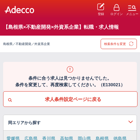
登録
ログイン
メニュー
【島根県×不動産開発×外資系企業】転職・求人情報
島根県／不動産開発／外資系企業
検索条件を変更
条件に合う求人は見つかりませんでした。
条件を変更して、再度検索してください。（E130021）
求人条件設定ページに戻る
同エリアから探す
愛媛県
広島県
香川県
高知県
岡山県
島根県
徳島県