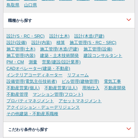
鳥取県
山口県
職種から探す
設計(S・RC・SRC)
設計(土木)
設計(木造/戸建)
設計(設備)
設計(内装)
積算
施工管理(S・RC・SRC)
施工管理(土木)
施工管理(木造/戸建)
施工管理(設備)
施工管理(内装)
建築・土木技術開発
建設コンサルタント
PM・CM
測量
営業(建設/設計業界)
CADオペレーター(建築・不動産)
インテリアコーディネーター
リフォーム
設備管理(電気主任技術者)
ビル管理(建物管理)
電気工事
不動産営業(個人)
不動産営業(法人)
用地仕入
不動産開発
不動産管理
マンション管理(フロント)
プロパティマネジメント
アセットマネジメント
アクイジション・デューデリジェンス
その他建築・不動産系職種
こだわり条件から探す