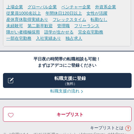
上場企業
グローバル企業
ベンチャー企業
外資系企業
従業員1000名以上
年間休日120日以上
女性が活躍
産休育休取得実績あり
フレックスタイム
転勤なし
未経験可
第二新卒歓迎
管理職
フリーランス
障がい者積極採用
語学が生かせる
完全在宅勤務
一部在宅勤務
入社実績あり
独占求人
平日夜の時間帯の転職相談も可能！
まずはアデコにご登録ください
転職支援に登録
（無料）
転職支援の流れ
キープリスト
キープリストとは