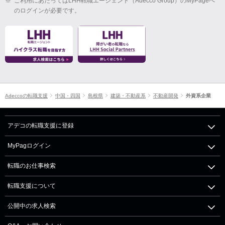
※
ご利用にあたってはLHH転職エージェント（Adecco Group）のMyPageへ
のログインが必要です。
Adeccoの転職支援
中国・四国
島根県
建築・不動産系
不動産開発
外資系企業
アデコの転職支援に登録
MyPagログイン
転職のお仕事検索
転職支援について
公開中の求人検索