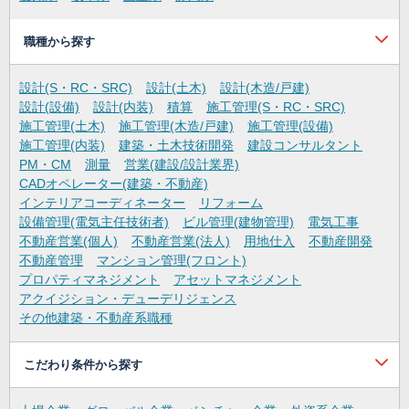
職種から探す
設計(S・RC・SRC)
設計(土木)
設計(木造/戸建)
設計(設備)
設計(内装)
積算
施工管理(S・RC・SRC)
施工管理(土木)
施工管理(木造/戸建)
施工管理(設備)
施工管理(内装)
建築・土木技術開発
建設コンサルタント
PM・CM
測量
営業(建設/設計業界)
CADオペレーター(建築・不動産)
インテリアコーディネーター
リフォーム
設備管理(電気主任技術者)
ビル管理(建物管理)
電気工事
不動産営業(個人)
不動産営業(法人)
用地仕入
不動産開発
不動産管理
マンション管理(フロント)
プロパティマネジメント
アセットマネジメント
アクイジション・デューデリジェンス
その他建築・不動産系職種
こだわり条件から探す