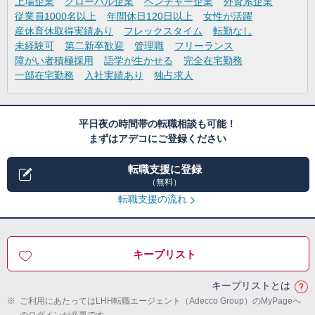
上場企業
グローバル企業
ベンチャー企業
外資系企業
従業員1000名以上
年間休日120日以上
女性が活躍
産休育休取得実績あり
フレックスタイム
転勤なし
未経験可
第二新卒歓迎
管理職
フリーランス
障がい者積極採用
語学が生かせる
完全在宅勤務
一部在宅勤務
入社実績あり
独占求人
平日夜の時間帯の転職相談も可能！
まずはアデコにご登録ください
転職支援に登録
（無料）
転職支援の流れ
キープリスト
キープリストとは
※
ご利用にあたってはLHH転職エージェント（Adecco Group）のMyPageへ
のログインが必要です。