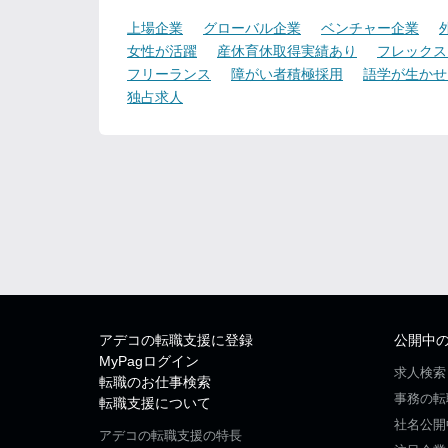
上場企業
グローバル企業
ベンチャー企業
女性が活躍
産休育休取得実績あり
フレックス
フリーランス
障がい者積極採用
語学が生かせ
独占求人
アデコの転職支援に登録
公開中
MyPagログイン
求人検索
転職のお仕事検索
事務の転
転職支援について
社名公開
アデコの転職支援の特長