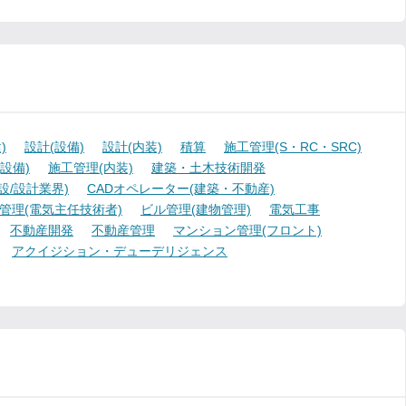
)
設計(設備)
設計(内装)
積算
施工管理(S・RC・SRC)
設備)
施工管理(内装)
建築・土木技術開発
設/設計業界)
CADオペレーター(建築・不動産)
管理(電気主任技術者)
ビル管理(建物管理)
電気工事
不動産開発
不動産管理
マンション管理(フロント)
アクイジション・デューデリジェンス