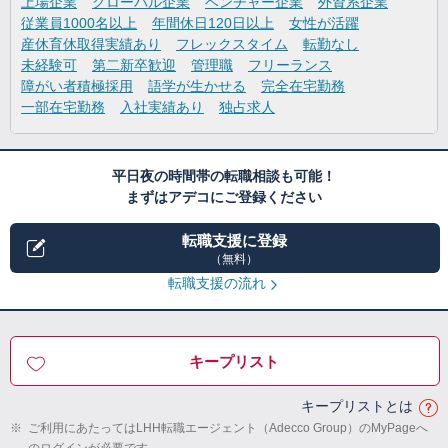
上場企業
グローバル企業
ベンチャー企業
外資系企業
従業員1000名以上
年間休日120日以上
女性が活躍
産休育休取得実績あり
フレックスタイム
転勤なし
未経験可
第二新卒歓迎
管理職
フリーランス
障がい者積極採用
語学が生かせる
完全在宅勤務
一部在宅勤務
入社実績あり
独占求人
平日夜の時間帯の転職相談も可能！
まずはアデコにご登録ください
転職支援に登録
（無料）
転職支援の流れ
キープリスト
キープリストとは
※
ご利用にあたってはLHH転職エージェント（Adecco Group）のMyPageへ
のログインが必要です。