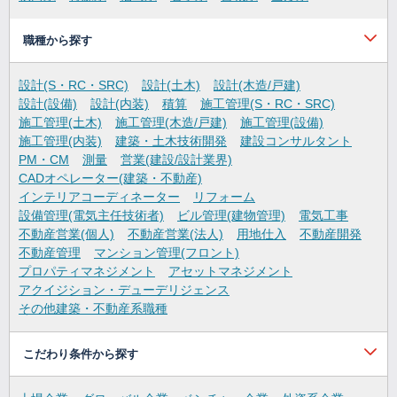
職種から探す
設計(S・RC・SRC)
設計(土木)
設計(木造/戸建)
設計(設備)
設計(内装)
積算
施工管理(S・RC・SRC)
施工管理(土木)
施工管理(木造/戸建)
施工管理(設備)
施工管理(内装)
建築・土木技術開発
建設コンサルタント
PM・CM
測量
営業(建設/設計業界)
CADオペレーター(建築・不動産)
インテリアコーディネーター
リフォーム
設備管理(電気主任技術者)
ビル管理(建物管理)
電気工事
不動産営業(個人)
不動産営業(法人)
用地仕入
不動産開発
不動産管理
マンション管理(フロント)
プロパティマネジメント
アセットマネジメント
アクイジション・デューデリジェンス
その他建築・不動産系職種
こだわり条件から探す