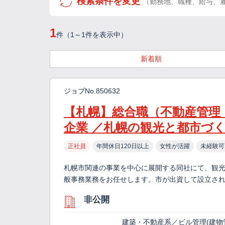
検索条件を変更
（勤務地、職種、給与、
1
件（1～1件を表示中）
新着順
ジョブNo.850632
【札幌】総合職（不動産管理
企業 ／札幌の観光と都市づ
正社員
年間休日120日以上
女性が活躍
未経験可
札幌市関連の事業を中心に展開する同社にて、観
般事務業務をお任せします。市が出資して設立さ
非公開
建築・不動産系／ビル管理(建物