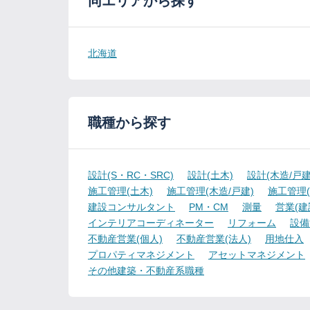
同エリアから探す
北海道
職種から探す
設計(S・RC・SRC)
設計(土木)
設計(木造/戸建
施工管理(土木)
施工管理(木造/戸建)
施工管理(
建設コンサルタント
PM・CM
測量
営業(建
インテリアコーディネーター
リフォーム
設備
不動産営業(個人)
不動産営業(法人)
用地仕入
プロパティマネジメント
アセットマネジメント
その他建築・不動産系職種