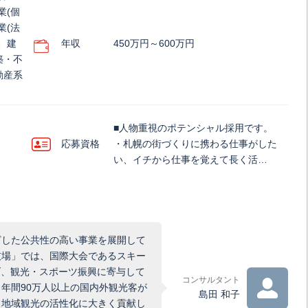
業(個
業(法
、建
年収
450万円～600万円
築・不
動産系
■人物重視のポテンシャル採用です。
応募資格
・札幌の街づくりに携わる仕事がした
い、イチから仕事を覚えて長く活…
ざした公共性の高い事業を展開して
技場」では、国際大会であるスキー
げ、観光・スポーツ振興に寄与して
コンサルタント
年間90万人以上の国内外観光客が
島田 和子
、地域観光の活性化に大きく貢献し