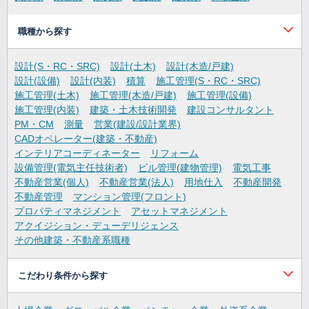
職種から探す
設計(S・RC・SRC)
設計(土木)
設計(木造/戸建)
設計(設備)
設計(内装)
積算
施工管理(S・RC・SRC)
施工管理(土木)
施工管理(木造/戸建)
施工管理(設備)
施工管理(内装)
建築・土木技術開発
建設コンサルタント
PM・CM
測量
営業(建設/設計業界)
CADオペレーター(建築・不動産)
インテリアコーディネーター
リフォーム
設備管理(電気主任技術者)
ビル管理(建物管理)
電気工事
不動産営業(個人)
不動産営業(法人)
用地仕入
不動産開発
不動産管理
マンション管理(フロント)
プロパティマネジメント
アセットマネジメント
アクイジション・デューデリジェンス
その他建築・不動産系職種
こだわり条件から探す