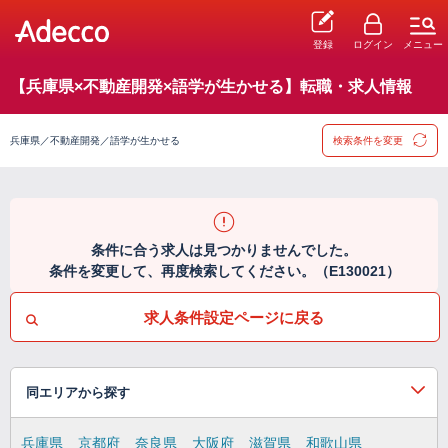
登録
ログイン
メニュー
【兵庫県×不動産開発×語学が生かせる】転職・求人情報
兵庫県／不動産開発／語学が生かせる
検索条件を変更
条件に合う求人は見つかりませんでした。
条件を変更して、再度検索してください。（E130021）
求人条件設定ページに戻る
同エリアから探す
兵庫県
京都府
奈良県
大阪府
滋賀県
和歌山県