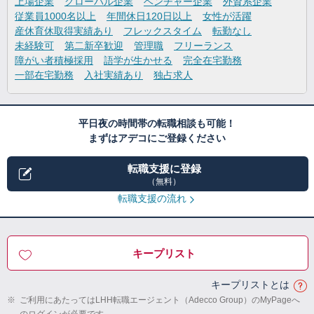
上場企業
グローバル企業
ベンチャー企業
外資系企業
従業員1000名以上
年間休日120日以上
女性が活躍
産休育休取得実績あり
フレックスタイム
転勤なし
未経験可
第二新卒歓迎
管理職
フリーランス
障がい者積極採用
語学が生かせる
完全在宅勤務
一部在宅勤務
入社実績あり
独占求人
平日夜の時間帯の転職相談も可能！
まずはアデコにご登録ください
転職支援に登録
（無料）
転職支援の流れ
キープリスト
キープリストとは
※
ご利用にあたってはLHH転職エージェント（Adecco Group）のMyPageへ
のログインが必要です。