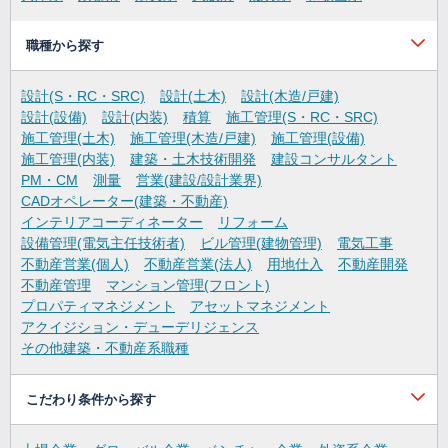
職種から探す
設計(S・RC・SRC)
設計(土木)
設計(木造/戸建)
設計(設備)
設計(内装)
積算
施工管理(S・RC・SRC)
施工管理(土木)
施工管理(木造/戸建)
施工管理(設備)
施工管理(内装)
建築・土木技術開発
建設コンサルタント
PM・CM
測量
営業(建設/設計業界)
CADオペレーター(建築・不動産)
インテリアコーディネーター
リフォーム
設備管理(電気主任技術者)
ビル管理(建物管理)
電気工事
不動産営業(個人)
不動産営業(法人)
用地仕入
不動産開発
不動産管理
マンション管理(フロント)
プロパティマネジメント
アセットマネジメント
アクイジション・デューデリジェンス
その他建築・不動産系職種
こだわり条件から探す