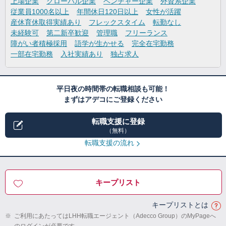
上場企業
グローバル企業
ベンチャー企業
外資系企業
従業員1000名以上
年間休日120日以上
女性が活躍
産休育休取得実績あり
フレックスタイム
転勤なし
未経験可
第二新卒歓迎
管理職
フリーランス
障がい者積極採用
語学が生かせる
完全在宅勤務
一部在宅勤務
入社実績あり
独占求人
平日夜の時間帯の転職相談も可能！
まずはアデコにご登録ください
転職支援に登録
（無料）
転職支援の流れ
キープリスト
キープリストとは
※
ご利用にあたってはLHH転職エージェント（Adecco Group）のMyPageへ
のログインが必要です。