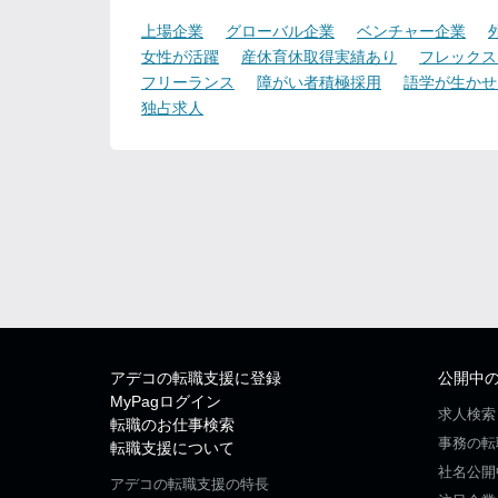
上場企業
グローバル企業
ベンチャー企業
女性が活躍
産休育休取得実績あり
フレックス
フリーランス
障がい者積極採用
語学が生かせ
独占求人
アデコの転職支援に登録
公開中
MyPagログイン
求人検索
転職のお仕事検索
事務の転
転職支援について
社名公開
アデコの転職支援の特長