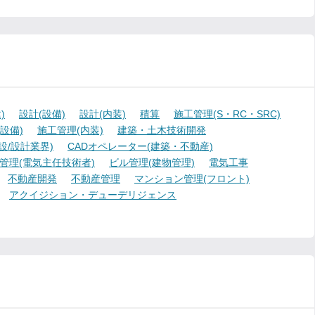
)
設計(設備)
設計(内装)
積算
施工管理(S・RC・SRC)
設備)
施工管理(内装)
建築・土木技術開発
設/設計業界)
CADオペレーター(建築・不動産)
管理(電気主任技術者)
ビル管理(建物管理)
電気工事
不動産開発
不動産管理
マンション管理(フロント)
アクイジション・デューデリジェンス