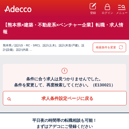
登録
ログイン
メニュー
【熊本県×建築・不動産系×ベンチャー企業】転職・求人情
報
熊本県／設計(S・RC・SRC)、設計(土木)、設計(木造/戸建)、設
検索条件を変更
計(設備)、設計(内装 …
条件に合う求人は見つかりませんでした。
条件を変更して、再度検索してください。（E130021）
求人条件設定ページに戻る
平日夜の時間帯の転職相談も可能！
まずはアデコにご登録ください