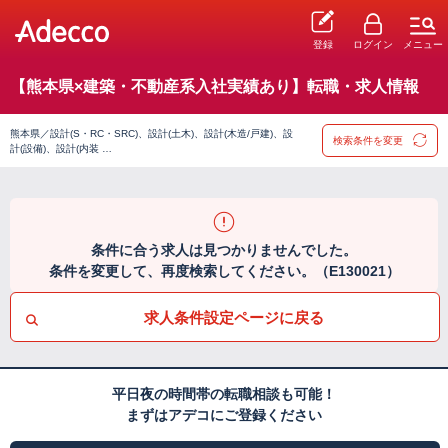
登録
ログイン
メニュー
【熊本県×建築・不動産系入社実績あり】転職・求人情報
熊本県／設計(S・RC・SRC)、設計(土木)、設計(木造/戸建)、設
検索条件を変更
計(設備)、設計(内装 …
条件に合う求人は見つかりませんでした。
条件を変更して、再度検索してください。（E130021）
求人条件設定ページに戻る
平日夜の時間帯の転職相談も可能！
まずはアデコにご登録ください