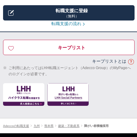
転職支援に登録
（無料）
転職支援の流れ
キープリスト
キープリストとは
※
ご利用にあたってはLHH転職エージェント（Adecco Group）のMyPageへ
のログインが必要です。
Adeccoの転職支援
九州
熊本県
建築・不動産系
障がい者積極採用