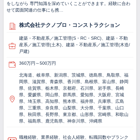
をしながら 専門知識を深めていくことができます。経験に合わ
せて図面関連の仕事にも携…
株式会社テクノプロ・コンストラクション
建築・不動産系／施工管理(S・RC・SRC)、建築・不動
産系／施工管理(土木)、建築・不動産系／施工管理(木造/
戸建)
360万円～500万円
北海道、岐阜県、新潟県、茨城県、徳島県、鳥取県、福
岡県、滋賀県、青森県、香川県、島根県、富山県、静岡
県、佐賀県、栃木県、京都府、石川県、岩手県、長崎
県、愛媛県、岡山県、群馬県、愛知県、大阪府、宮城
県、埼玉県、高知県、熊本県、福井県、兵庫県、広島
県、三重県、奈良県、山梨県、大分県、千葉県、山口
県、秋田県、長野県、東京都、山形県、宮崎県、和歌山
県、福島県、鹿児島県、神奈川県、沖縄県
職種経験、業界経験、社会人経験、転職回数やブランク