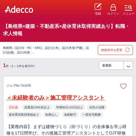
登録
ログイン
メニュー
【島根県×建築・不動産系×産休育休取得実績あり】転職・
求人情報
島根県／設計(S・RC・SRC)、設計(土木)、設計(木造/戸建)、設
検索条件を変更
計(設備)、設計(内装 …
1
件（1～1件を表示中）
ジョブNo.741159
＜未経験者のみ＞施工管理アシスタント
正社員
従業員1000名以上
年間休日120日以上
女性が活躍
産休育休取得実績あり
転勤なし
未経験可
一部在宅勤務
【業務内容】 まずは建物づくり（街づくり）の全体像を学ぶ研
修を17日間学び、その後施工管理アシスタントとしてOJT研修