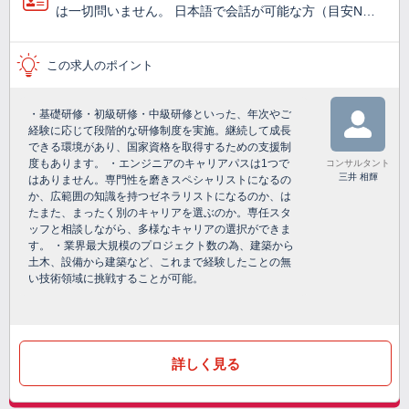
は一切問いません。 日本語で会話が可能な方（目安N…
この求人のポイント
・基礎研修・初級研修・中級研修といった、年次やご
経験に応じて段階的な研修制度を実施。継続して成長
できる環境があり、国家資格を取得するための支援制
度もあります。 ・エンジニアのキャリアパスは1つで
コンサルタント
三井 相輝
はありません。専門性を磨きスペシャリストになるの
か、広範囲の知識を持つゼネラリストになるのか、は
たまた、まったく別のキャリアを選ぶのか。専任スタ
ッフと相談しながら、多様なキャリアの選択ができま
す。 ・業界最大規模のプロジェクト数の為、建築から
土木、設備から建築など、これまで経験したことの無
い技術領域に挑戦することが可能。
詳しく見る