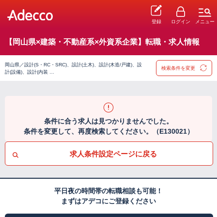
登録
ログイン
メニュー
【岡山県×建築・不動産系×外資系企業】転職・求人情報
岡山県／設計(S・RC・SRC)、設計(土木)、設計(木造/戸建)、設
検索条件を変更
計(設備)、設計(内装 …
条件に合う求人は見つかりませんでした。
条件を変更して、再度検索してください。（E130021）
求人条件設定ページに戻る
平日夜の時間帯の転職相談も可能！
まずはアデコにご登録ください